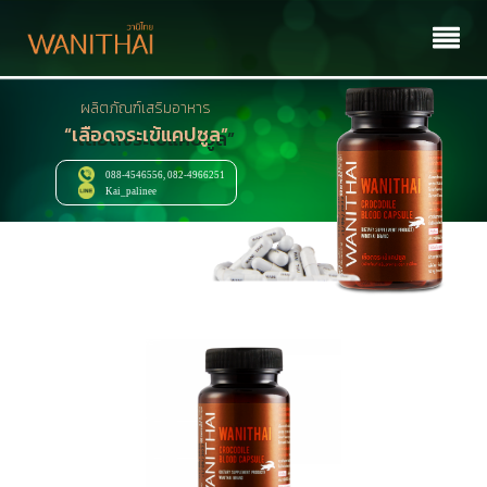
ผลิตภัณฑ์เสริมอาหาร
“เลือดจระเข้แคปซูล”
088-4546556, 082-4966251
Kai_palinee