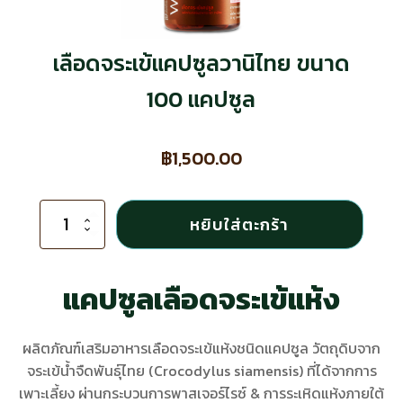
เลือดจระเข้แคปซูลวานิไทย ขนาด
100 แคปซูล
฿
1,500.00
จำนวน
หยิบใส่ตะกร้า
เลือด
จระเข้
แคปซูล
วา
แคปซูลเลือดจระเข้แห้ง
นิ
ไทย
ขนาด
ผลิตภัณฑ์เสริมอาหารเลือดจระเข้แห้งชนิดแคปซูล วัตถุดิบจาก
100
จระเข้น้ำจืดพันธุ์ไทย (Crocodylus siamensis) ที่ได้จากการ
แคปซูล
ชิ้น
เพาะเลี้ยง ผ่านกระบวนการพาสเจอร์ไรซ์ & การระเหิดแห้งภายใต้